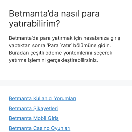
Betmanta’da nasıl para
yatırabilirim?
Betmanta’da para yatırmak için hesabınıza giriş
yaptıktan sonra ‘Para Yatır’ bölümüne gidin.
Buradan çeşitli ödeme yöntemlerini seçerek
yatırma işlemini gerçekleştirebilirsiniz.
Betmanta Kullanıcı Yorumları
Betmanta Şikayetleri
Betmanta Mobil Giriş
Betmanta Casino Oyunları