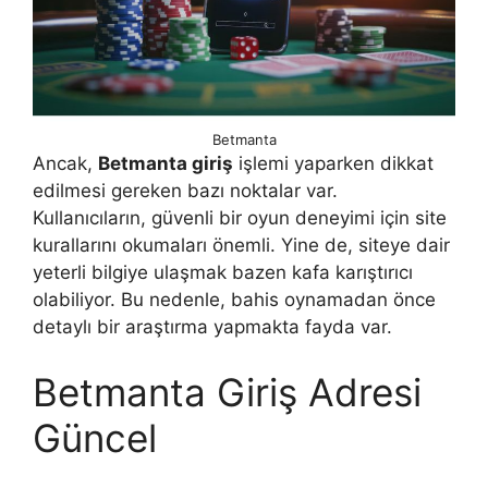
Betmanta
Ancak,
Betmanta giriş
işlemi yaparken dikkat
edilmesi gereken bazı noktalar var.
Kullanıcıların, güvenli bir oyun deneyimi için site
kurallarını okumaları önemli. Yine de, siteye dair
yeterli bilgiye ulaşmak bazen kafa karıştırıcı
olabiliyor. Bu nedenle, bahis oynamadan önce
detaylı bir araştırma yapmakta fayda var.
Betmanta Giriş Adresi
Güncel