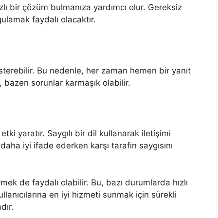
ızlı bir çözüm bulmanıza yardımcı olur. Gereksiz
ulamak faydalı olacaktır.
österebilir. Bu nedenle, her zaman hemen bir yanıt
bazen sorunlar karmaşık olabilir.
ki yaratır. Saygılı bir dil kullanarak iletişimi
ı daha iyi ifade ederken karşı tarafın saygısını
mek de faydalı olabilir. Bu, bazı durumlarda hızlı
lanıcılarına en iyi hizmeti sunmak için sürekli
dır.