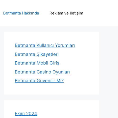
Betmanta Hakkında
Reklam ve İletişim
Betmanta Kullanıcı Yorumları
Betmanta Şikayetleri
Betmanta Mobil Giriş
Betmanta Casino Oyunları
Betmanta Güvenilir Mi?
Ekim 2024