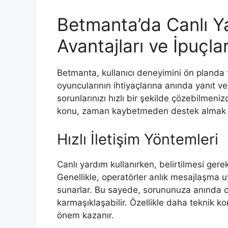
Betmanta’da Canlı Y
Avantajları ve İpuçlar
Betmanta, kullanıcı deneyimini ön planda
oyuncularının ihtiyaçlarına anında yanıt v
sorunlarınızı hızlı bir şekilde çözebilmenizd
konu, zaman kaybetmeden destek almak içi
Hızlı İletişim Yöntemleri
Canlı yardım kullanırken, belirtilmesi gere
Genellikle, operatörler anlık mesajlaşma u
sunarlar. Bu sayede, sorununuza anında ce
karmaşıklaşabilir. Özellikle daha teknik k
önem kazanır.