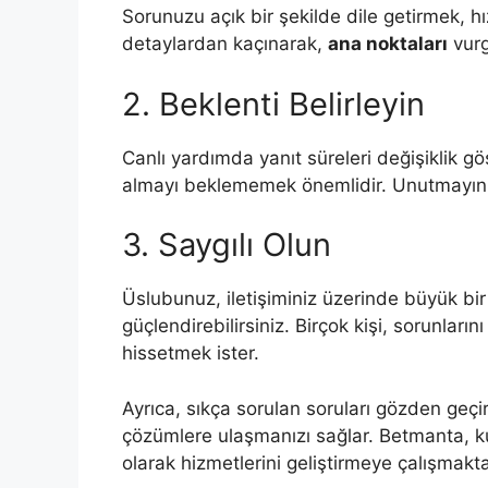
Sorunuzu açık bir şekilde dile getirmek, h
detaylardan kaçınarak,
ana noktaları
vurg
2. Beklenti Belirleyin
Canlı yardımda yanıt süreleri değişiklik g
almayı beklememek önemlidir. Unutmayın, 
3. Saygılı Olun
Üslubunuz, iletişiminiz üzerinde büyük bir et
güçlendirebilirsiniz. Birçok kişi, sorunların
hissetmek ister.
Ayrıca, sıkça sorulan soruları gözden geçir
çözümlere ulaşmanızı sağlar. Betmanta, kul
olarak hizmetlerini geliştirmeye çalışmakta