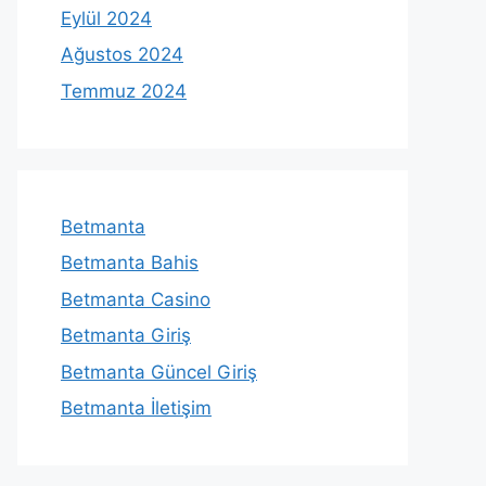
Eylül 2024
Ağustos 2024
Temmuz 2024
Betmanta
Betmanta Bahis
Betmanta Casino
Betmanta Giriş
Betmanta Güncel Giriş
Betmanta İletişim