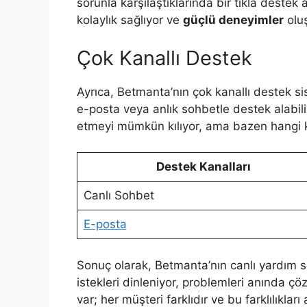
sorunla karşılaştıklarında bir tıkla destek 
kolaylık sağlıyor ve
güçlü deneyimler
oluş
Çok Kanallı Destek
Ayrıca, Betmanta’nın çok kanallı destek sist
e-posta veya anlık sohbetle destek alabilir
etmeyi mümkün kılıyor, ama bazen hangi ka
Destek Kanalları
Canlı Sohbet
E-posta
Sonuç olarak, Betmanta’nın canlı yardım se
istekleri dinleniyor, problemleri anında 
var; her müşteri farklıdır ve bu farklılıklar