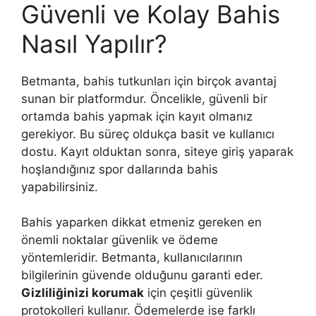
Güvenli ve Kolay Bahis
Nasıl Yapılır?
Betmanta, bahis tutkunları için birçok avantaj
sunan bir platformdur. Öncelikle, güvenli bir
ortamda bahis yapmak için kayıt olmanız
gerekiyor. Bu süreç oldukça basit ve kullanıcı
dostu. Kayıt olduktan sonra, siteye giriş yaparak
hoşlandığınız spor dallarında bahis
yapabilirsiniz.
Bahis yaparken dikkat etmeniz gereken en
önemli noktalar güvenlik ve ödeme
yöntemleridir. Betmanta, kullanıcılarının
bilgilerinin güvende olduğunu garanti eder.
Gizliliğinizi korumak
için çeşitli güvenlik
protokolleri kullanır. Ödemelerde ise farklı