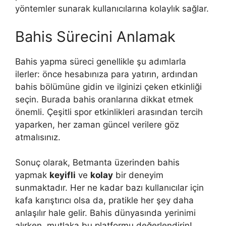
yöntemler sunarak kullanıcılarına kolaylık sağlar.
Bahis Sürecini Anlamak
Bahis yapma süreci genellikle şu adımlarla
ilerler: önce hesabınıza para yatırın, ardından
bahis bölümüne gidin ve ilginizi çeken etkinliği
seçin. Burada bahis oranlarına dikkat etmek
önemli. Çeşitli spor etkinlikleri arasından tercih
yaparken, her zaman güncel verilere göz
atmalısınız.
Sonuç olarak, Betmanta üzerinden bahis
yapmak
keyifli
ve
kolay
bir deneyim
sunmaktadır. Her ne kadar bazı kullanıcılar için
kafa karıştırıcı olsa da, pratikle her şey daha
anlaşılır hale gelir. Bahis dünyasında yerinimi
alırken, mutlaka bu platformu değerlendirin!