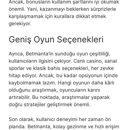
Ancak, bonusların kullanım şartlarını iyi okumak
önemli. Yani, kazanmayı beklerken sürprizlerle
karşılaşmamak için kurallara dikkat etmek
gerekiyor.
Geniş Oyun Seçenekleri
Ayrıca, Betmanta’in sunduğu oyun çeşitliliği,
kullanıcıların ilgisini çekiyor. Canlı casino, sanal
sporlar ve klasik bahis seçenekleri, her zevke
hitap ediyor. Ancak, bu kadar opsiyonun içinde
kaybolmamak lazım. Hangi oyunun daha kârlı
olduğunu araştırmak, oyuncuların karını
artırabilir. Bu noktada, araştırmalar yaparak
doğru stratejiler geliştirmek önemli.
Son olarak, kullanıcı deneyimi her zaman ön
planda. Betmanta, kolay gezinme ve hızlı erişim