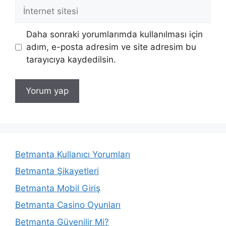
İnternet
sitesi
Daha sonraki yorumlarımda kullanılması için
adım, e-posta adresim ve site adresim bu
tarayıcıya kaydedilsin.
Betmanta Kullanıcı Yorumları
Betmanta Şikayetleri
Betmanta Mobil Giriş
Betmanta Casino Oyunları
Betmanta Güvenilir Mi?