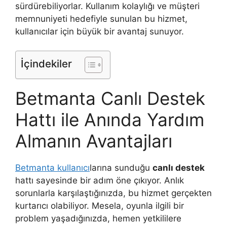
sürdürebiliyorlar. Kullanım kolaylığı ve müşteri
memnuniyeti hedefiyle sunulan bu hizmet,
kullanıcılar için büyük bir avantaj sunuyor.
İçindekiler
Betmanta Canlı Destek
Hattı ile Anında Yardım
Almanın Avantajları
Betmanta kullanıcı
larına sunduğu
canlı destek
hattı sayesinde bir adım öne çıkıyor. Anlık
sorunlarla karşılaştığınızda, bu hizmet gerçekten
kurtarıcı olabiliyor. Mesela, oyunla ilgili bir
problem yaşadığınızda, hemen yetkililere