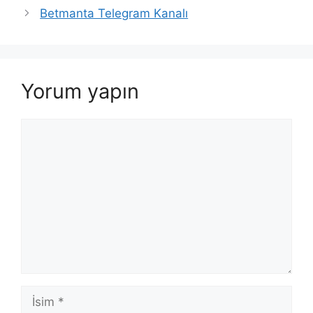
Betmanta Telegram Kanalı
Yorum yapın
Yorum
İsim