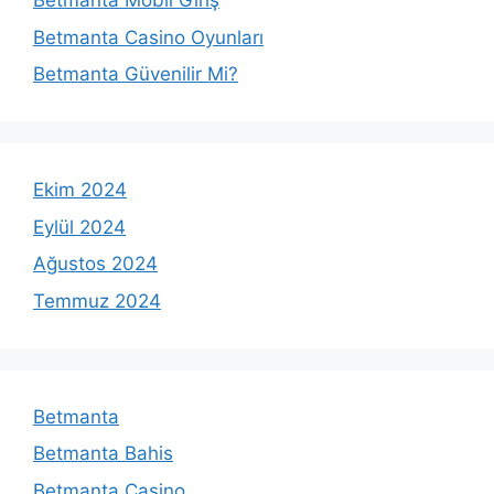
Betmanta Mobil Giriş
Betmanta Casino Oyunları
Betmanta Güvenilir Mi?
Ekim 2024
Eylül 2024
Ağustos 2024
Temmuz 2024
Betmanta
Betmanta Bahis
Betmanta Casino