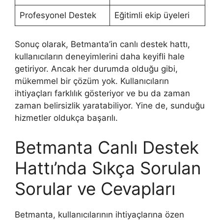
Profesyonel Destek
Eğitimli ekip üyeleri
Sonuç olarak, Betmanta’in canlı destek hattı,
kullanıcıların deneyimlerini daha keyifli hale
getiriyor. Ancak her durumda olduğu gibi,
mükemmel bir çözüm yok. Kullanıcıların
ihtiyaçları farklılık gösteriyor ve bu da zaman
zaman belirsizlik yaratabiliyor. Yine de, sunduğu
hizmetler oldukça başarılı.
Betmanta Canlı Destek
Hattı’nda Sıkça Sorulan
Sorular ve Cevapları
Betmanta, kullanıcılarının ihtiyaçlarına özen